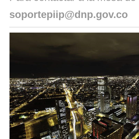
soportepiip@dnp.gov.co