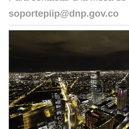
soportepiip@dnp.gov.co